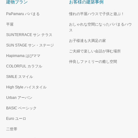
建物プラン
お客様の建築事例
PaPamaru パパまる
憧れの平屋ハウスで子供と遊ぶ！
平屋
おしゃれな空間になったパパまるハウ
ス
SUNTERRACE サン テラス
お子様達も大満足の家
SUN STAGE サン・ステージ
ご夫婦で楽しい会話が弾む場所
Hapimama はぴママ
仲良しファミリーの癒し空間
COLORFUL カラフル
SMILE スマイル
High Style ハイスタイル
Urban アーバン
BASIC ベーシック
Euro ユーロ
二世帯