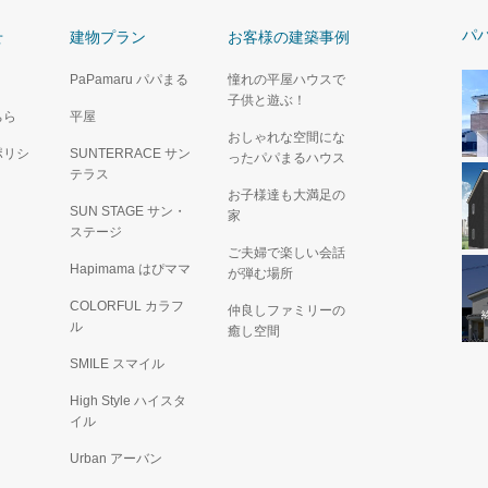
パ
せ
建物プラン
お客様の建築事例
PaPamaru パパまる
憧れの平屋ハウスで
子供と遊ぶ！
ちら
平屋
おしゃれな空間にな
ポリシ
SUNTERRACE サン
ったパパまるハウス
テラス
お子様達も大満足の
SUN STAGE サン・
家
ステージ
ご夫婦で楽しい会話
Hapimama はぴママ
が弾む場所
COLORFUL カラフ
仲良しファミリーの
ル
癒し空間
SMILE スマイル
High Style ハイスタ
イル
Urban アーバン