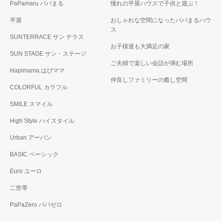
PaPamaru パパまる
憧れの平屋ハウスで子供と遊ぶ！
平屋
おしゃれな空間になったパパまるハウ
ス
SUNTERRACE サン テラス
お子様達も大満足の家
SUN STAGE サン・ステージ
ご夫婦で楽しい会話が弾む場所
Hapimama はぴママ
仲良しファミリーの癒し空間
COLORFUL カラフル
SMILE スマイル
High Style ハイスタイル
Urban アーバン
BASIC ベーシック
Euro ユーロ
二世帯
PaPaZero パパゼロ