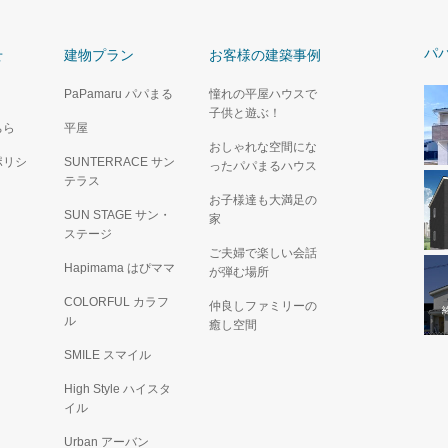
パ
せ
建物プラン
お客様の建築事例
PaPamaru パパまる
憧れの平屋ハウスで
子供と遊ぶ！
ちら
平屋
おしゃれな空間にな
ポリシ
SUNTERRACE サン
ったパパまるハウス
テラス
お子様達も大満足の
SUN STAGE サン・
家
ステージ
ご夫婦で楽しい会話
Hapimama はぴママ
が弾む場所
COLORFUL カラフ
仲良しファミリーの
ル
癒し空間
SMILE スマイル
High Style ハイスタ
イル
Urban アーバン