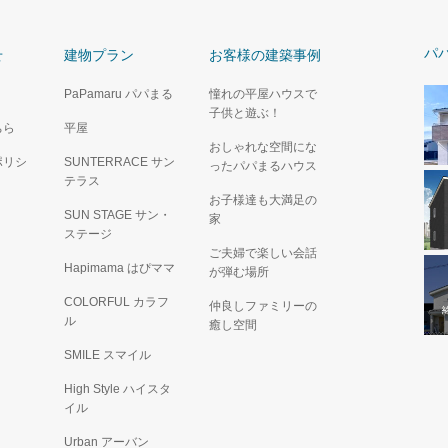
パ
せ
建物プラン
お客様の建築事例
PaPamaru パパまる
憧れの平屋ハウスで
子供と遊ぶ！
ちら
平屋
おしゃれな空間にな
ポリシ
SUNTERRACE サン
ったパパまるハウス
テラス
お子様達も大満足の
SUN STAGE サン・
家
ステージ
ご夫婦で楽しい会話
Hapimama はぴママ
が弾む場所
COLORFUL カラフ
仲良しファミリーの
ル
癒し空間
SMILE スマイル
High Style ハイスタ
イル
Urban アーバン