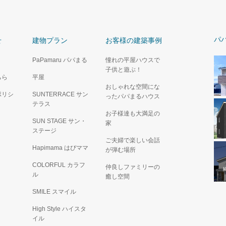
パ
せ
建物プラン
お客様の建築事例
PaPamaru パパまる
憧れの平屋ハウスで
子供と遊ぶ！
ちら
平屋
おしゃれな空間にな
ポリシ
SUNTERRACE サン
ったパパまるハウス
テラス
お子様達も大満足の
SUN STAGE サン・
家
ステージ
ご夫婦で楽しい会話
Hapimama はぴママ
が弾む場所
COLORFUL カラフ
仲良しファミリーの
ル
癒し空間
SMILE スマイル
High Style ハイスタ
イル