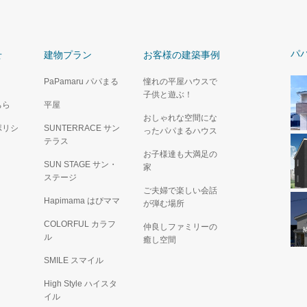
パ
せ
建物プラン
お客様の建築事例
PaPamaru パパまる
憧れの平屋ハウスで
子供と遊ぶ！
ちら
平屋
おしゃれな空間にな
ポリシ
SUNTERRACE サン
ったパパまるハウス
テラス
お子様達も大満足の
SUN STAGE サン・
家
ステージ
ご夫婦で楽しい会話
Hapimama はぴママ
が弾む場所
COLORFUL カラフ
仲良しファミリーの
ル
癒し空間
SMILE スマイル
High Style ハイスタ
イル