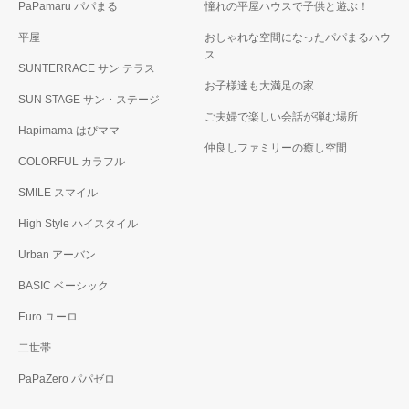
PaPamaru パパまる
憧れの平屋ハウスで子供と遊ぶ！
平屋
おしゃれな空間になったパパまるハウ
ス
SUNTERRACE サン テラス
お子様達も大満足の家
SUN STAGE サン・ステージ
ご夫婦で楽しい会話が弾む場所
Hapimama はぴママ
仲良しファミリーの癒し空間
COLORFUL カラフル
SMILE スマイル
High Style ハイスタイル
Urban アーバン
BASIC ベーシック
Euro ユーロ
二世帯
PaPaZero パパゼロ