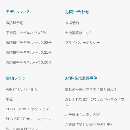
モデルハウス
お問い合わせ
諏訪展示場
来場予約
茅野宮川モデルハウス9号
土地情報はこちら
諏訪市中洲モデルハウス22号
プライバシーポリシー
諏訪市中洲モデルハウス21号
諏訪市中洲モデルハウス20号
建物プラン
お客様の建築事例
PaPamaru パパまる
憧れの平屋ハウスで子供と遊ぶ！
平屋
おしゃれな空間になったパパまるハウ
ス
SUNTERRACE サン テラス
お子様達も大満足の家
SUN STAGE サン・ステージ
ご夫婦で楽しい会話が弾む場所
Hapimama はぴママ