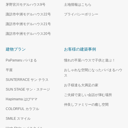
茅野宮川モデルハウス9号
土地情報はこちら
諏訪市中洲モデルハウス22号
プライバシーポリシー
諏訪市中洲モデルハウス21号
諏訪市中洲モデルハウス20号
建物プラン
お客様の建築事例
PaPamaru パパまる
憧れの平屋ハウスで子供と遊ぶ！
平屋
おしゃれな空間になったパパまるハウ
ス
SUNTERRACE サン テラス
お子様達も大満足の家
SUN STAGE サン・ステージ
ご夫婦で楽しい会話が弾む場所
Hapimama はぴママ
仲良しファミリーの癒し空間
COLORFUL カラフル
SMILE スマイル