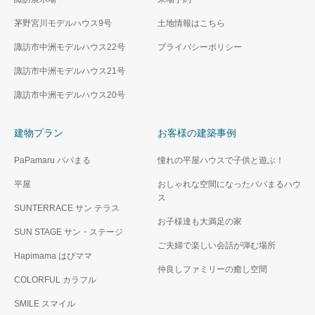
茅野宮川モデルハウス9号
土地情報はこちら
諏訪市中洲モデルハウス22号
プライバシーポリシー
諏訪市中洲モデルハウス21号
諏訪市中洲モデルハウス20号
建物プラン
お客様の建築事例
PaPamaru パパまる
憧れの平屋ハウスで子供と遊ぶ！
平屋
おしゃれな空間になったパパまるハウ
ス
SUNTERRACE サン テラス
お子様達も大満足の家
SUN STAGE サン・ステージ
ご夫婦で楽しい会話が弾む場所
Hapimama はぴママ
仲良しファミリーの癒し空間
COLORFUL カラフル
SMILE スマイル