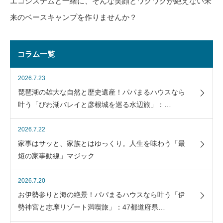
エコシステムと一緒に、そんな笑顔とワクワクが絶えない未
来のベースキャンプを作りませんか？
コラム一覧
2026.7.23
琵琶湖の雄大な自然と歴史遺産！パパまるハウスなら
叶う「びわ湖バレイと彦根城を巡る水辺旅」：…
2026.7.22
家事はサッと、家族とはゆっくり。人生を味わう「最
短の家事動線」マジック
2026.7.20
お伊勢参りと海の絶景！パパまるハウスなら叶う「伊
勢神宮と志摩リゾート満喫旅」：47都道府県…