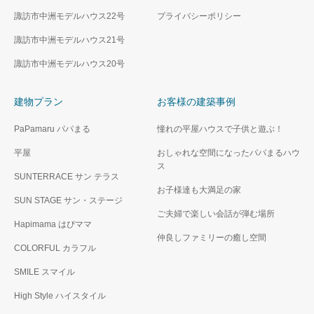
諏訪市中洲モデルハウス22号
プライバシーポリシー
諏訪市中洲モデルハウス21号
諏訪市中洲モデルハウス20号
建物プラン
お客様の建築事例
PaPamaru パパまる
憧れの平屋ハウスで子供と遊ぶ！
平屋
おしゃれな空間になったパパまるハウ
ス
SUNTERRACE サン テラス
お子様達も大満足の家
SUN STAGE サン・ステージ
ご夫婦で楽しい会話が弾む場所
Hapimama はぴママ
仲良しファミリーの癒し空間
COLORFUL カラフル
SMILE スマイル
High Style ハイスタイル