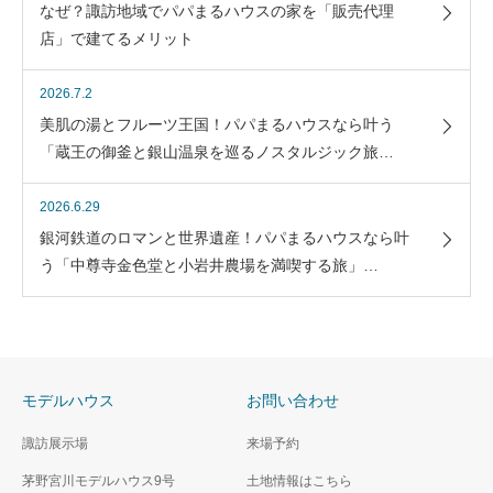
なぜ？諏訪地域でパパまるハウスの家を「販売代理
店」で建てるメリット
2026.7.2
美肌の湯とフルーツ王国！パパまるハウスなら叶う
「蔵王の御釜と銀山温泉を巡るノスタルジック旅…
2026.6.29
銀河鉄道のロマンと世界遺産！パパまるハウスなら叶
う「中尊寺金色堂と小岩井農場を満喫する旅」…
モデルハウス
お問い合わせ
諏訪展示場
来場予約
茅野宮川モデルハウス9号
土地情報はこちら