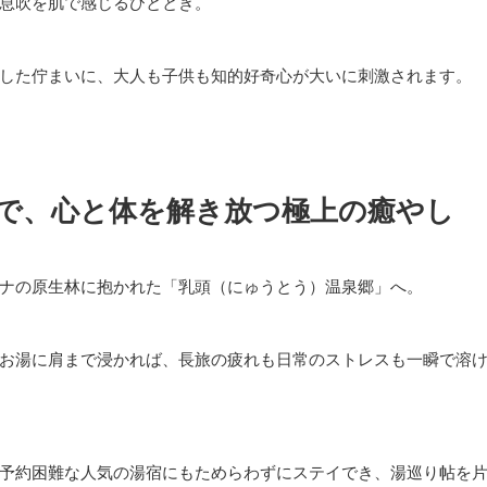
息吹を肌で感じるひととき。
した佇まいに、大人も子供も知的好奇心が大いに刺激されます。
で、心と体を解き放つ極上の癒やし
ナの原生林に抱かれた「乳頭（にゅうとう）温泉郷」へ。
お湯に肩まで浸かれば、長旅の疲れも日常のストレスも一瞬で溶
予約困難な人気の湯宿にもためらわずにステイでき、湯巡り帖を