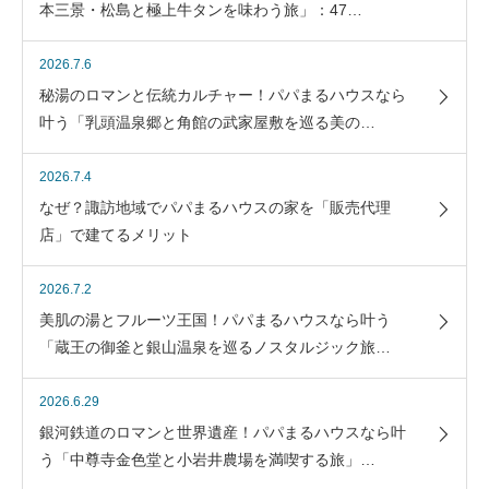
本三景・松島と極上牛タンを味わう旅」：47…
2026.7.6
秘湯のロマンと伝統カルチャー！パパまるハウスなら
叶う「乳頭温泉郷と角館の武家屋敷を巡る美の…
2026.7.4
なぜ？諏訪地域でパパまるハウスの家を「販売代理
店」で建てるメリット
2026.7.2
美肌の湯とフルーツ王国！パパまるハウスなら叶う
「蔵王の御釜と銀山温泉を巡るノスタルジック旅…
2026.6.29
銀河鉄道のロマンと世界遺産！パパまるハウスなら叶
う「中尊寺金色堂と小岩井農場を満喫する旅」…